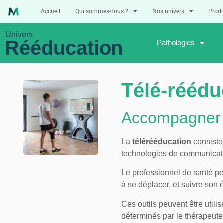
Accueil
Qui sommes-nous ?
Nos univers
Produ
Univers
Rééducation
Pathologies
Télé-réédu
Accompagner 
La
télérééducation
consiste 
technologies de communicatio
Le professionnel de santé peu
à se déplacer, et suivre son 
Ces outils peuvent être utili
déterminés par le thérapeute)