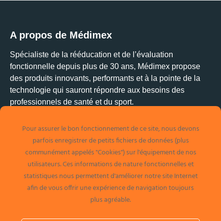
A propos de Médimex
Spécialiste de la rééducation et de l’évaluation
fonctionnelle depuis plus de 30 ans, Médimex propose
des produits innovants, performants et à la pointe de la
technologie qui sauront répondre aux besoins des
professionnels de santé et du sport.
Pour assurer le bon fonctionnement de ce site, nous devons
Médimex
parfois enregistrer de petits fichiers de données (plus
1 allée Alban Vistel
communément appelés "Cookies") sur l'équipement de nos
69110 Sainte-Foy-Les-Lyon
utilisateurs. Ces informations de nature fonctionnelles et
Tél. 04 78 34 32 48
statistiques nous permettent d'améliorer notre site Internet
info@medimex.fr
afin de vous offrir une expérience de navigation toujours
plus agréable.
Facebook