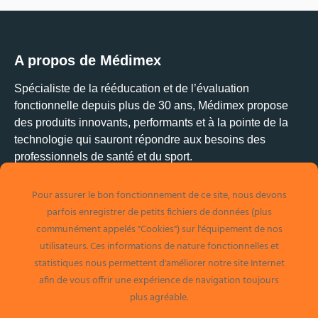
A propos de Médimex
Spécialiste de la rééducation et de l’évaluation
fonctionnelle depuis plus de 30 ans, Médimex propose
des produits innovants, performants et à la pointe de la
technologie qui sauront répondre aux besoins des
professionnels de santé et du sport.
Pour assurer le bon fonctionnement de ce site, nous devons
Médimex
parfois enregistrer de petits fichiers de données (plus
1 allée Alban Vistel
communément appelés "Cookies") sur l'équipement de nos
69110 Sainte-Foy-Les-Lyon
utilisateurs. Ces informations de nature fonctionnelles et
Tél. 04 78 34 32 48
statistiques nous permettent d'améliorer notre site Internet
info@medimex.fr
afin de vous offrir une expérience de navigation toujours
plus agréable.
Facebook