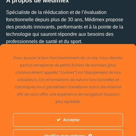
A propos de Médimex
Spécialiste de la rééducation et de l’évaluation
fonctionnelle depuis plus de 30 ans, Médimex propose
des produits innovants, performants et à la pointe de la
technologie qui sauront répondre aux besoins des
professionnels de santé et du sport.
Pour assurer le bon fonctionnement de ce site, nous devons
Médimex
parfois enregistrer de petits fichiers de données (plus
1 allée Alban Vistel
communément appelés "Cookies") sur l'équipement de nos
69110 Sainte-Foy-Les-Lyon
utilisateurs. Ces informations de nature fonctionnelles et
Tél. 04 78 34 32 48
statistiques nous permettent d'améliorer notre site Internet
info@medimex.fr
afin de vous offrir une expérience de navigation toujours
plus agréable.
Facebook
LinkedIn
Accepter
YouTube : Médimex
@medimex_france
Modifier mes réglages