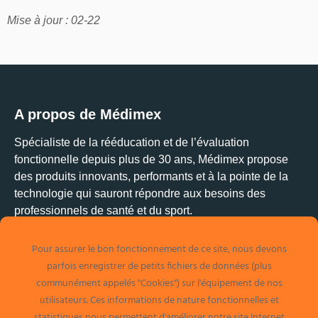
Mise à jour : 02-22
A propos de Médimex
Spécialiste de la rééducation et de l’évaluation
fonctionnelle depuis plus de 30 ans, Médimex propose
des produits innovants, performants et à la pointe de la
technologie qui sauront répondre aux besoins des
professionnels de santé et du sport.
Pour assurer le bon fonctionnement de ce site, nous devons
Médimex
parfois enregistrer de petits fichiers de données (plus
1 allée Alban Vistel
communément appelés "Cookies") sur l'équipement de nos
69110 Sainte-Foy-Les-Lyon
utilisateurs. Ces informations de nature fonctionnelles et
Tél. 04 78 34 32 48
statistiques nous permettent d'améliorer notre site Internet