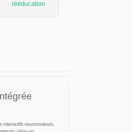
rééducation
intégrée
 interactifs neuromoteurs.
motrices, dans un