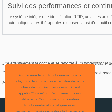
Suivi des performances et contin
Le système intègre une identification RFID, un accès aux résu
automatiques. Les thérapeutes disposent ainsi d’un outil com
Lire attentivement la notice et se reporter à un professionnel de
Ce dispositif médical est un produit de santé réglementé por
Pour assurer le bon fonctionnement de ce
site, nous devons parfois enregistrer de petits
Mise à jour : 08-22
fichiers de données (plus communément
appelés "Cookies") sur l'équipement de nos
utilisateurs. Ces informations de nature
fonctionnelles et statistiques nous
permettent d'améliorer notre site Internet afin