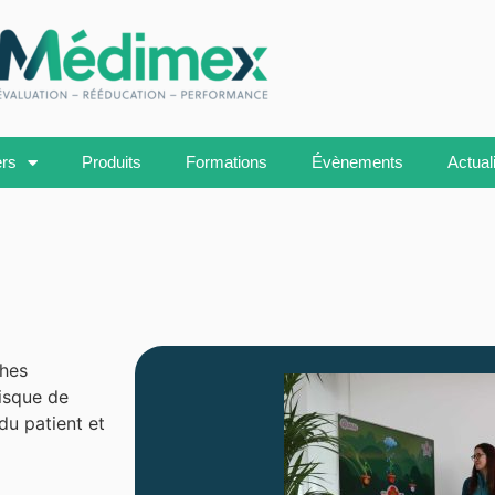
ers
Produits
Formations
Évènements
Actual
ches
risque de
du patient et