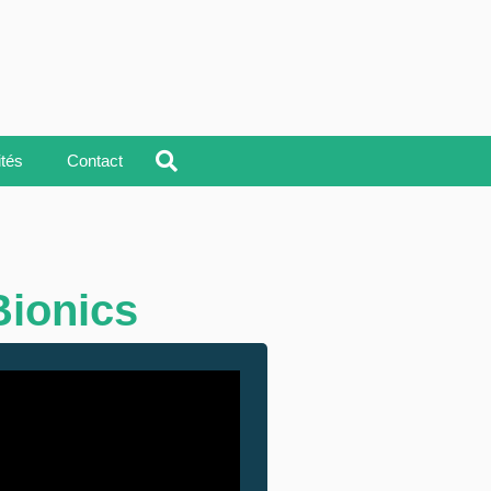
ités
Contact
Bionics