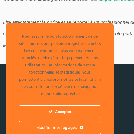
Lire attentivement la notice et se reporter à un professionnel de
Ce dispositif médical est un produit de santé réglementé por
Pour assurer le bon fonctionnement de ce
site, nous devons parfois enregistrer de petits
Mise à jour : 10-24
fichiers de données (plus communément
appelés "Cookies") sur l'équipement de nos
utilisateurs. Ces informations de nature
fonctionnelles et statistiques nous
permettent d'améliorer notre site Internet afin
A propos de Médimex
de vous offrir une expérience de navigation
toujours plus agréable.
Spécialiste de la rééducation et de l’évaluation
fonctionnelle depuis plus de 30 ans, Médimex
propose des produits innovants, performants et
Accepter
à la pointe de la technologie qui sauront
répondre aux besoins des professionnels de
Modifier mes réglages
santé et du sport.